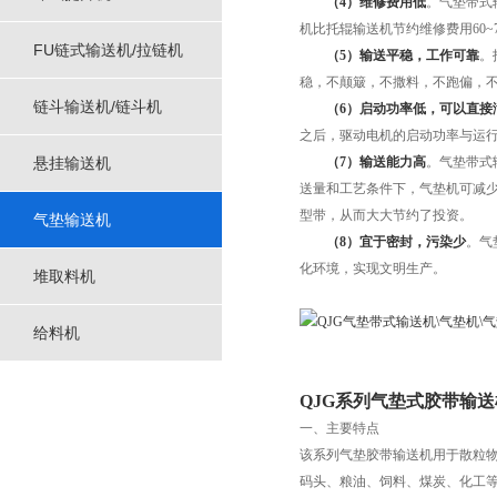
（4）维修费用低
。气垫带式
机比托辊输送机节约维修费用60~7
FU链式输送机/拉链机
（5）输送平稳，工作可靠
。
稳，不颠簸，不撒料，不跑偏，
链斗输送机/链斗机
（6）启动功率低，可以直接
之后，驱动电机的启动功率与运
悬挂输送机
（7）输送能力高
。气垫带式输
送量和工艺条件下，气垫机可减少1
型带，从而大大节约了投资。
气垫输送机
（8）宜于密封，污染少
。气
化环境，实现文明生产。
堆取料机
给料机
QJG系列气垫式胶带输送
一、主要特点
该系列气垫胶带输送机用于散粒
码头、粮油、饲料、煤炭、化工