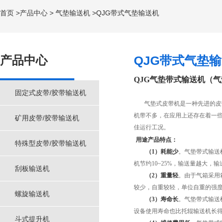
首页
>
产品中心
>
气垫输送机
>QJG带式气垫输送机
产品中心
QJG带式气垫
QJG气垫带式输送机（
固定式皮带/胶带输送机
气垫式皮带机是一种先进的皮带
机带不多，在应用上还存在着一
矿用皮带/胶带输送机
佳运行工况。
用途产品特点：
特殊型皮带/胶带输送机
（1）耗能少
。气垫带式输送
机节约10~25%，输送量越大，
刮板输送机
（2）重量轻
。由于气箱采用
较少，自重较轻，单位自重的强
螺旋输送机
（3）寿命长
。气垫带式输送
设备使用寿命也比托辊输送机长
斗式提升机