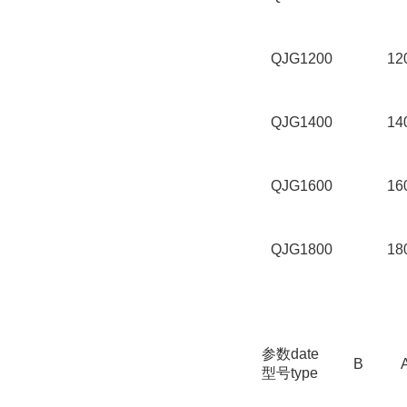
QJG1200
12
QJG1400
14
QJG1600
16
QJG1800
18
参数date
B
型号type